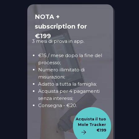
NOTA +
subscription for
€199
3 mesi di prova in app.
€15 / mese dopo la fine del
processo;
Numero illimitato di
misurazioni;
Adatto a tutta la famiglia;
Acquista per 4 pagamenti
senza interessi;
Consegna - €20.
Acquista il tuo
Mole Tracker
€199