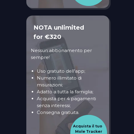
NOTA unlimited
for €320
Nessun abbonamento per
sempre!
Uso gratuito dell'app;
Numero illimitato di
misurazioni;
Adatto a tutta la famiglia;
Acquista per 4 pagamenti
senza interessi;
Consegna gratuita.
Acquista il tuo
Mole Tracker