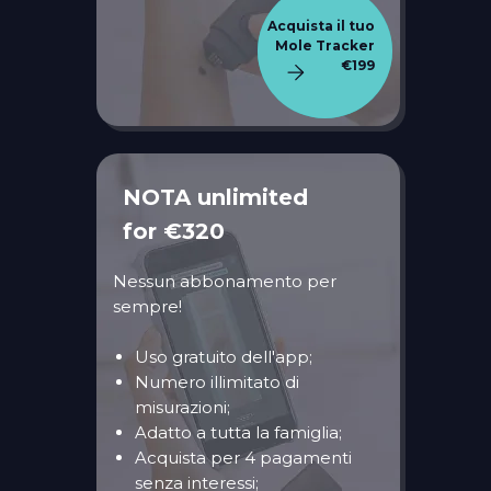
Acquista il tuo
Mole Tracker
€199
NOTA unlimited
for €320
Nessun abbonamento per
sempre!
Uso gratuito dell'app;
Numero illimitato di
misurazioni;
Adatto a tutta la famiglia;
Acquista per 4 pagamenti
senza interessi;